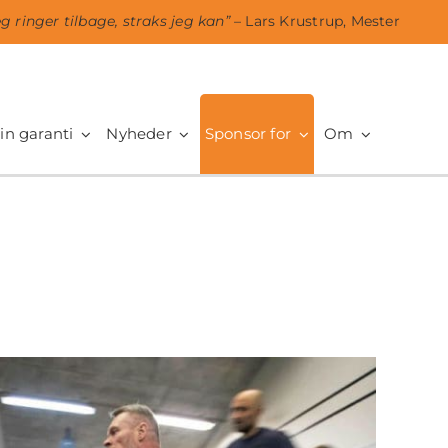
eg ringer tilbage, straks jeg kan”
– Lars Krustrup, Mester
in garanti
Nyheder
Sponsor for
Om