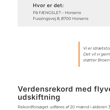
Hvor er det:
På FÆNGSLET – Horsens
Fussingsvej 8, 8700 Horsens
Vi er idrætst
Det vil vi ger
støtter Broe
Verdensrekord med fly
udskiftning
Rekordforsøget udføres af 20 mænd i alderen 31-5