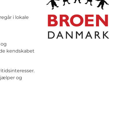
egår i lokale
 og
rede kendskabet
itidsinteresser.
hjælper og