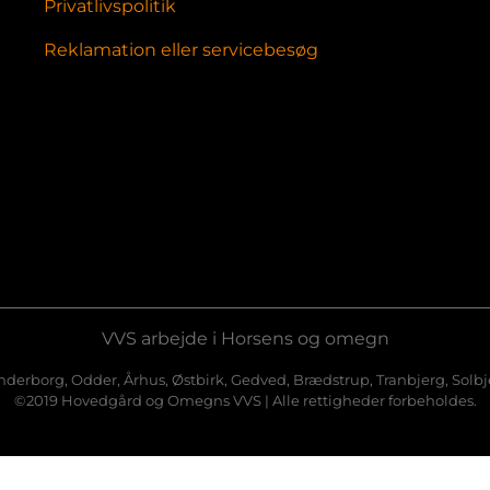
Privatlivspolitik
Reklamation eller servicebesøg
VVS arbejde i Horsens og omegn
derborg, Odder, Århus, Østbirk, Gedved, Brædstrup, Tranbjerg, Solbj
©2019 Hovedgård og Omegns VVS | Alle rettigheder forbeholdes.