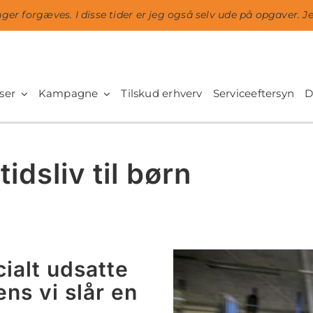
nger forgæves. I disse tider er jeg også selv ude på opgaver. J
ser
Kampagne
Tilskud erhverv
Serviceeftersyn
D
tidsliv til børn
cialt udsatte
ns vi slår en