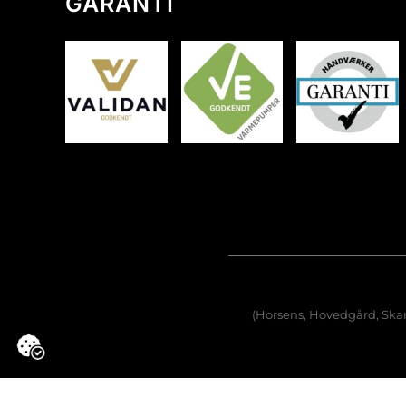
GARANTI
(Horsens, Hovedgård, Skan