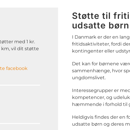
Støtte til fri
udsatte børn
I Danmark er der en lang
støtter med 1 kr.
fritidsaktiviteter, fordi d
km, vil dit støtte
kontingenter eller udstyr
Det kan for børnene være 
te facebook
sammenhænge, hvor sport o
ungdomslivet.
Interessegrupper er me
kompetencer, og udelu
hæmmende i forhold til g
Heldigvis findes der en f
udsatte børn og deres mul