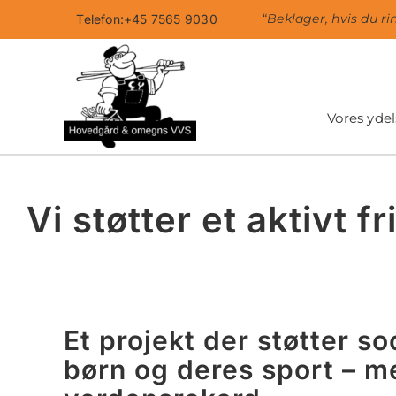
Skip
“
Beklager, hvis du ri
Telefon:+45 7565 9030
to
content
Vores ydel
Vi støtter et aktivt fri
Et projekt der støtter so
børn og deres sport – me