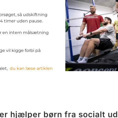
orsøget, så udskiftning
4 timer uden pause.
r en intern målsætning
e vil kigge forbi på
alet,
du kan læse artiklen
r hjælper børn fra socialt u