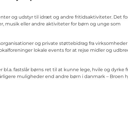
 og udstyr til idræt og andre fritidsaktiviteter. Det for
r, musik eller andre aktiviteter for børn og unge som
sorganisationer og private støttebidrag fra virksomheder
alforeninger lokale events for at rejse midler og udb
l.a. fastslår børns ret til at kunne lege, hvile og dyrke fr
 dårligere muligheder end andre børn i danmark – Broen 