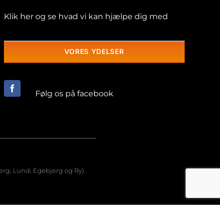
Klik her og se hvad vi kan hjælpe dig med
VORES YDELSER
Følg os på facebook
erg, Lund, Egebjerg og Ry)