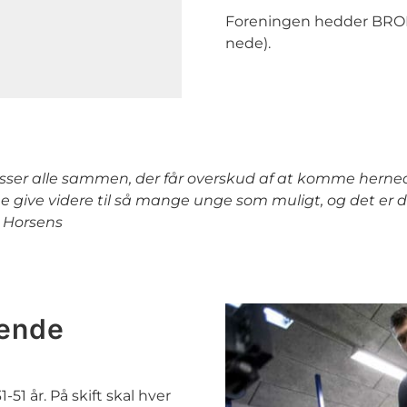
Foreningen hedder BROEN 
nede).
osser alle sammen, der får overskud af at komme herne
ne give videre til så mange unge som muligt, og det er de
n Horsens
vende
1 år. På skift skal hver