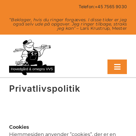
Skip
Telefon:+45 7565 9030
to
content
“
Beklager, hvis du ringer forgæves. I disse tider er jeg
også selv ude på opgaver. Jeg ringer tilbage, straks
jeg kan”
– Lars Krustrup, Mester
Toggl
Navig
Privatlivspolitik
Vores ydelser
Kampagne
Cookies
Tilskud erhverv
Hjemmesiden anvender ”cookies”, der er en