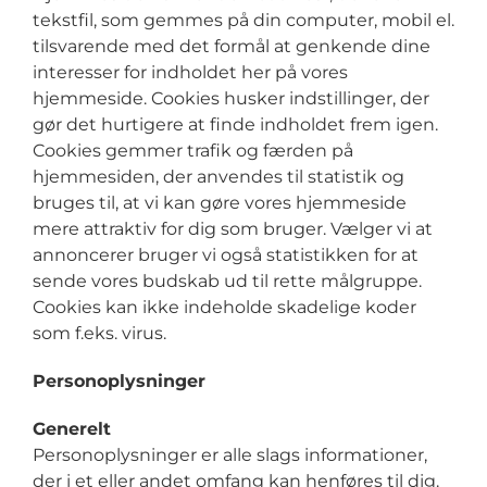
tekstfil, som gemmes på din computer, mobil el.
tilsvarende med det formål at genkende dine
Serviceeftersyn
interesser for indholdet her på vores
hjemmeside. Cookies husker indstillinger, der
Din garanti
gør det hurtigere at finde indholdet frem igen.
Cookies gemmer trafik og færden på
hjemmesiden, der anvendes til statistik og
Nyheder
bruges til, at vi kan gøre vores hjemmeside
mere attraktiv for dig som bruger. Vælger vi at
annoncerer bruger vi også statistikken for at
Sponsor for
sende vores budskab ud til rette målgruppe.
Cookies kan ikke indeholde skadelige koder
som f.eks. virus.
Om
Personoplysninger
Generelt
Personoplysninger er alle slags informationer,
der i et eller andet omfang kan henføres til dig.