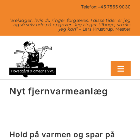
Skip
Telefon:+45 7565 9030
to
content
“
Beklager, hvis du ringer forgæves. I disse tider er jeg
også selv ude på opgaver. Jeg ringer tilbage, straks
jeg kan”
– Lars Krustrup, Mester
Toggl
Navig
Nyt fjernvarmeanlæg
Vores ydelser
Kampagne
Hold på varmen og spar på
Tilskud erhverv